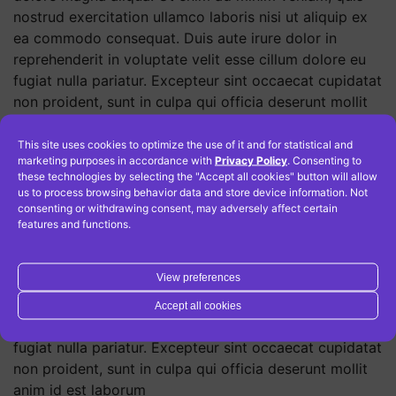
nostrud exercitation ullamco laboris nisi ut aliquip ex
ea commodo consequat. Duis aute irure dolor in
reprehenderit in voluptate velit esse cillum dolore eu
fugiat nulla pariatur. Excepteur sint occaecat cupidatat
non proident, sunt in culpa qui officia deserunt mollit
anim id est laborum
This site uses cookies to optimize the use of it and for statistical and
test
tests
marketing purposes in accordance with
Privacy Policy
. Consenting to
these technologies by selecting the "Accept all cookies" button will allow
us to process browsing behavior data and store device information. Not
consenting or withdrawing consent, may adversely affect certain
Lorem ipsum dolor sit amet, consectetur adipiscing
features and functions.
elit, sed do eiusmod tempor incididunt ut labore et
dolore magna aliqua. Ut enim ad minim veniam, quis
View preferences
nostrud exercitation ullamco laboris nisi ut aliquip ex
ea commodo consequat. Duis aute irure dolor in
Accept all cookies
reprehenderit in voluptate velit esse cillum dolore eu
fugiat nulla pariatur. Excepteur sint occaecat cupidatat
non proident, sunt in culpa qui officia deserunt mollit
anim id est laborum